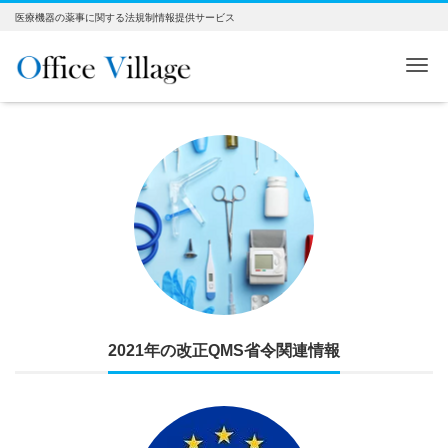
医療機器の薬事に関する法規制情報提供サービス
Me
2021年の改正QMS省令関連情報