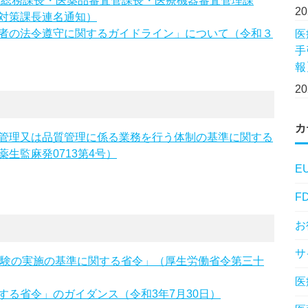
生局総務課長・医薬品審査管課長・医療機器審査管理課
2
対策課長連名通知）
者の法令遵守に関するガイドライン」について（令和３
医
手
報
2
カ
管理又は品質管理に係る業務を行う体制の基準に関する
生監麻発0713第4号）
E
F
お
サ
試験の実施の基準に関する省令」（厚生労働省令第三十
医
る省令」のガイダンス（令和3年7月30日）