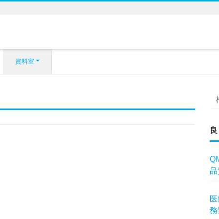
資料室
良
Q
品
医
務