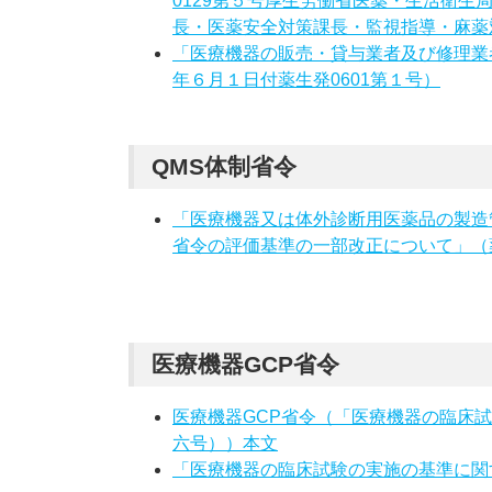
0129第５号厚生労働省医薬・生活衛
長・医薬安全対策課長・監視指導・麻薬
「医療機器の販売・貸与業者及び修理業
年６月１日付薬生発0601第１号）
QMS体制省令
「医療機器又は体外診断用医薬品の製造
省令の評価基準の一部改正について」（薬
医療機器GCP省令
医療機器GCP省令（「医療機器の臨床
六号））本文
「医療機器の臨床試験の実施の基準に関す