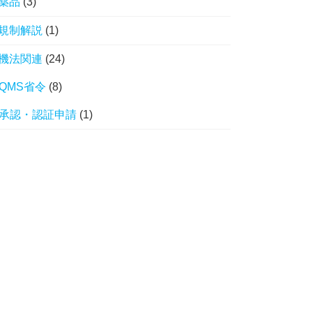
薬品
(3)
規制解説
(1)
機法関連
(24)
QMS省令
(8)
承認・認証申請
(1)