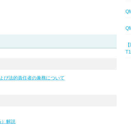
Q
Q
【
T
よび法的責任者の兼務について
条）解説