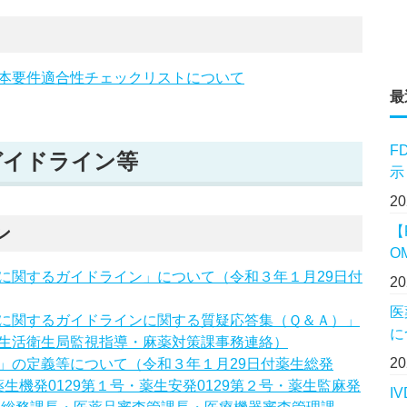
本要件適合性チェックリストについて
最
F
ガイドライン等
示
2
ン
【
O
に関するガイドライン」について（令和３年１月29日付
2
医
に関するガイドラインに関する質疑応答集（Ｑ＆Ａ）」
に
生活衛生局監視指導・麻薬対策課事務連絡）
2
」の定義等について（令和３年１月29日付薬生総発
薬生機発0129第１号・薬生安発0129第２号・薬生監麻発
I