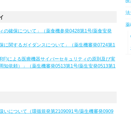
医
法
ィ
薬
の確保について」（薬食機参発0428第1号/薬食安発
に関するガイダンスについて」（薬生機審発0724第1
DRF)による医療機器サイバーセキュリティの原則及び実
依頼）」（薬生機審発0513第1号/薬生安発0513第1
について（環循規発第2109091号/薬生機審発0909