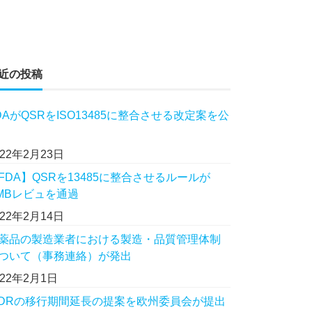
近の投稿
DAがQSRをISO13485に整合させる改定案を公
022年2月23日
FDA】QSRを13485に整合させるルールが
MBレビュを通過
022年2月14日
薬品の製造業者における製造・品質管理体制
ついて（事務連絡）が発出
022年2月1日
VDRの移行期間延長の提案を欧州委員会が提出