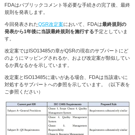
FDAはパブリックコメント等必要な手続きの完了後、最終
規則を発表します。
今回発表された
QSR改定案
において、FDAは
最終規則の
発表から1年後に当該最終規則を施行する
予定としていま
す。
改定案ではISO13485の章がQSRの現在のサブパートにど
のようにマッピングされるか、および改定案が類似してい
るか異なるかを示しています。
改定案とISO13485に違いがある場合、FDAは当該違いに
対処するサブパートへの参照を示しています。（以下表を
ご参照ください）