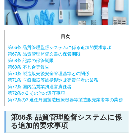
目次
第66条 品質管理監督システムに係る追加的要求事項
第67条 品質管理監督文書の保管期限
第68条 記録の保管期限
第69条 不具合等報告
第70条 製造販売後安全管理基準との関係
第71条 医療機器等総括製造販売責任者の業務
第72条 国内品質業務運営責任者
第72条の2 その他の遵守事項
第72条の3 選任外国製造医療機器等製造販売業者等の業務
第66
条 品質管理監督システムに係
る追加的要求事項