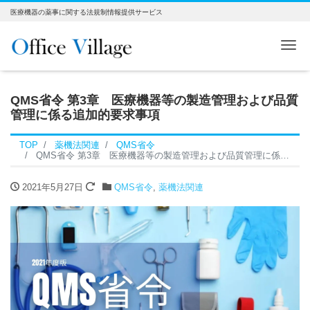
医療機器の薬事に関する法規制情報提供サービス
Me
QMS省令 第3章 医療機器等の製造管理および品質
管理に係る追加的要求事項
TOP
薬機法関連
QMS省令
QMS省令 第3章 医療機器等の製造管理および品質管理に係る追加的要求事項
2021年5月27日
QMS省令
,
薬機法関連