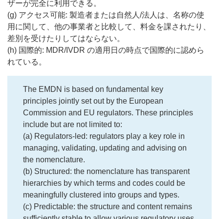
ザーが完全に利用できる。
(g) アクセス可能: 製造者または自然人/法人は、名称の使
用に関して、他の事業者と比較して、料金を課されたり、
差別を受けたりしてはならない。
(h) 国際的: MDR/IVDR の適用日の時点で国際的に認めら
れている。
The EMDN is based on fundamental key
principles jointly set out by the European
Commission and EU regulators. These principles
include but are not limited to:
(a) Regulators-led: regulators play a key role in
managing, validating, updating and advising on
the nomenclature.
(b) Structured: the nomenclature has transparent
hierarchies by which terms and codes could be
meaningfully clustered into groups and types.
(c) Predictable: the structure and content remains
sufficiently stable to allow various regulatory uses