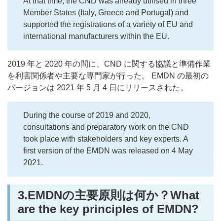
At that time, the CND was already utilised in three
Member States (Italy, Greece and Portugal) and
supported the registrations of a variety of EU and
international manufacturers within the EU.
2019 年と 2020 年の間に、CND に関する協議と準備作業
を利害関係者や主要な専門家が行った。 EMDN の最初の
バージョンは 2021 年 5 月 4 日にリリースされた。
During the course of 2019 and 2020,
consultations and preparatory work on the CND
took place with stakeholders and key experts. A
first version of the EMDN was released on 4 May
2021.
3.EMDNの主要原則は何か？What
are the key principles of EMDN?