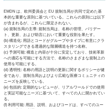
EMDN は、欧州委員会と EU 規制当局が共同で定めた基
本的な重要な原則に基づいている。これらの原則には以下
が含まれるが、これらに限定されない。
(a) 規制当局の主導: 規制当局は、名称の管理、バリデー
ト、更新、および助言において重要な役割を果たす。
(b) 構造化: 用語とコードがグループやタイプに有意にクラ
スタリングできる透過的な階層構造を持つ名称。
(c) 予測可能: 構造と内容が十分に安定しており、技術革新
への適応を可能にする方法で、名称のさまざまな規制上の
使用を可能にする。
(d) 透明性: 名称の用語と説明の更新に関するポリシーが健
全であり、規制当局およびより広範な医療コミュニティの
ニーズを反映している。
(e) 包括的: 定期的なレビューが、リアルワールドでの使用
と実証可能なニーズに基づいて、すべての人に開かれてい
る。
(f) 利用可能: 用語、説明、およびコードは、すべてのユー