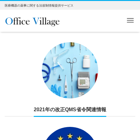
医療機器の薬事に関する法規制情報提供サービス
Me
2021年の改正QMS省令関連情報