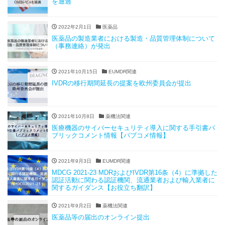
を通過
2022年2月1日
医薬品
医薬品の製造業者における製造・品質管理体制について
（事務連絡）が発出
2021年10月15日
EUMDR関連
IVDRの移行期間延長の提案を欧州委員会が提出
2021年10月8日
薬機法関連
医療機器のサイバーセキュリティ導入に関する手引書パ
ブリックコメント情報【パブコメ情報】
2021年9月3日
EUMDR関連
MDCG 2021-23 MDRおよびIVDR第16条（4）に準拠した
認証活動に関わる認証機関、流通業者および輸入業者に
関するガイダンス【お役立ち翻訳】
2021年9月2日
薬機法関連
医薬品等の届出のオンライン提出