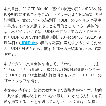
本文書は、21 CFR 801.40に基づく特定の要件のFDAの解
釈を明確にすることを含め、ラベラーおよびFDA認定の発
行機関が一意のデバイス識別子（UDI）のラベリング要件
に準拠するのを支援することを目的としている。具体的に
は、本ガイダンスでは、UDIの発行システムの下で開発さ
れたUDIがUDI System最終規則、78 FR 58786（2013年9
月24日）(
UDI Rule
)の目的を確実に満たすようにするため
の、UDIの形式と内容に関するFDAの推奨事項について説
明する。
本ガイダンス文書全体を通して、「we」、「us」、およ
び「our」という用語は、機器および放射線健康センター
（CDRH）および生物製剤評価研究センター（CBER）の
FDAスタッフを指す。
本文書の内容は、法律の効力および影響力を持たず、契約
に具体的に組み込まれていない限り、いかなる方法でも公
衆を拘束することを意図していない。 本文書は、法律に