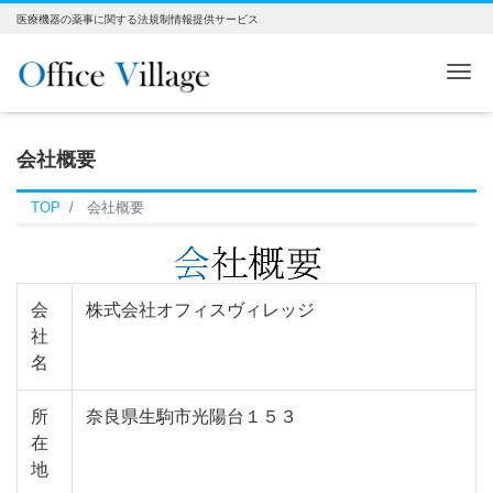
医療機器の薬事に関する法規制情報提供サービス
Me
会社概要
TOP
会社概要
会
株式会社オフィスヴィレッジ
社
名
所
奈良県生駒市光陽台１５３
在
地