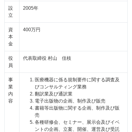
設
2005年
立
資
400万円
本
金
役
代表取締役 村山 佳枝
員
事
医療機器に係る規制要件に関する調査及
業
びコンサルティング業務
内
翻訳業及び通訳業
容
電子出版物の企画、制作及び販売
書籍等出版物に関する企画、制作及び販
売
各種研修会、セミナー、展示会及びイベ
ントの企画、立案、開催、運営及び受託